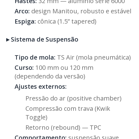
Hastes:
32 mm — alumínio série 6000
Arco:
design Manitou, robusto e estável
Espiga:
cônica (1.5” tapered)
▸
Sistema de Suspensão
Tipo de mola:
TS Air (mola pneumática)
Curso:
100 mm ou 120 mm
(dependendo da versão)
Ajustes externos:
Pressão do ar (positive chamber)
Compressão com trava (Kwik
Toggle)
Retorno (rebound) — TPC
Comportamento:
suspensão suave,