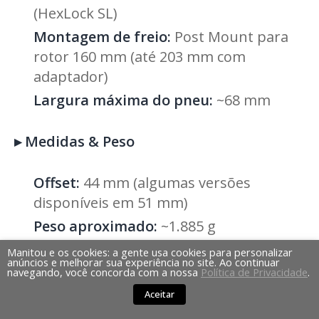
(HexLock SL)
Montagem de freio:
Post Mount para
rotor 160 mm (até 203 mm com
adaptador)
Largura máxima do pneu:
~68 mm
▸
Medidas & Peso
Offset:
44 mm (algumas versões
disponíveis em 51 mm)
Peso aproximado:
~1.885 g
Material:
alumínio (coroa e pernas),
Manitou e os cookies: a gente usa cookies para personalizar
anúncios e melhorar sua experiência no site. Ao continuar
hastes 32 mm
navegando, você concorda com a nossa
Política de Privacidade
.
Aceitar