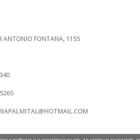
R ANTONIO FONTANA, 1155
5340
-5265
ARIAPALMITAL@HOTMAIL.COM
cios e melhorar sua experiência no site. Ao continuar navegando, v