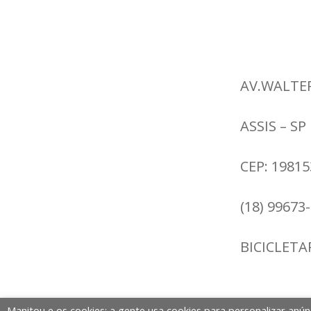
AV.WALTE
ASSIS – SP
CEP: 1981
(18) 99673
BICICLET
Manitou e os cookies: a gente usa cookies para personalizar anún